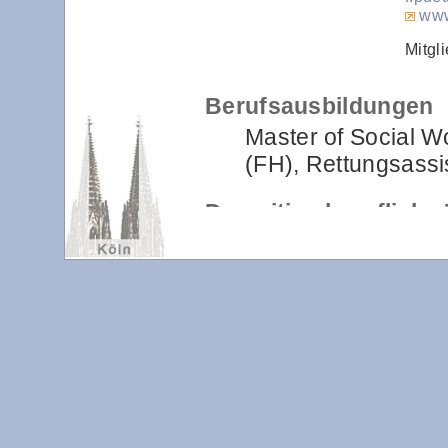
www
Mitgl
Berufsausbildungen
Master of Social W
(FH), Rettungsassi
Derzeitige berufliche 
freiberufliche Prax
Weiterbildung und 
Erfahrungen in den A
Langjährige Leitun
Familienberatung
Coachingerfahrung