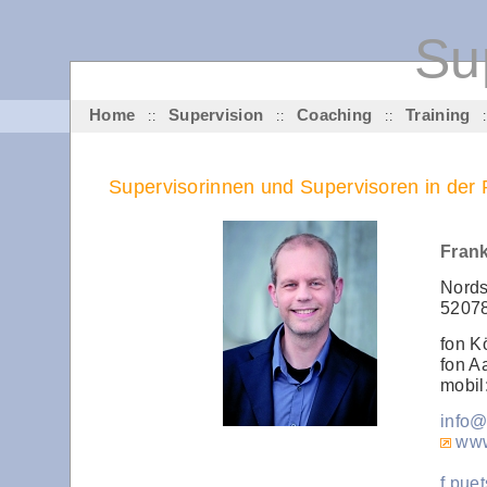
Su
Home
Supervision
Coaching
Training
::
::
::
:
Supervisorinnen und Supervisoren in der
Frank
Nords
5207
fon K
fon A
mobil
info@
www
f.pue